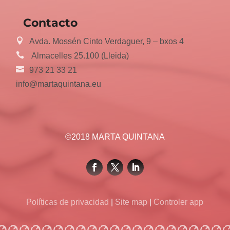
Contacto
Avda. Mossén Cinto Verdaguer, 9 – bxos 4
Almacelles 25.100 (Lleida)
973 21 33 21
info@martaquintana.eu
©2018 MARTA QUINTANA
Políticas de privacidad
|
Site map
|
Controler app