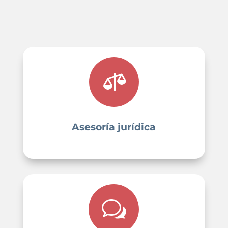

Asesoría jurídica
w