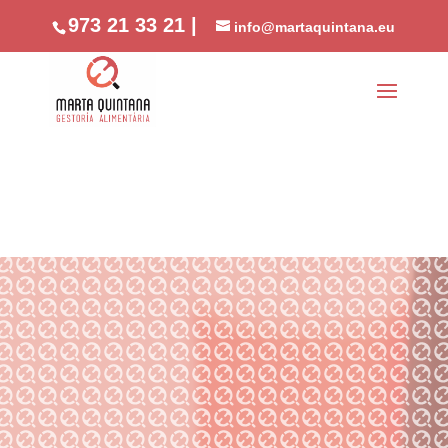
//phone
973 21 33 21 |
info@martaquintana.eu