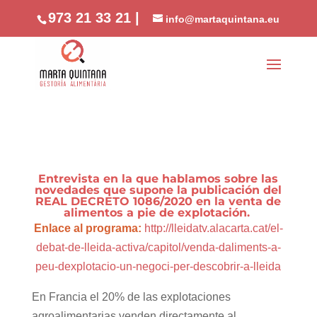
//phone
973 21 33 21 |
info@martaquintana.eu
Entrevista en la que hablamos sobre las
novedades que supone la publicación del
REAL DECRETO 1086/2020 en la venta de
alimentos a pie de explotación.
Enlace al programa:
http://lleidatv.alacarta.cat/el-
debat-de-lleida-activa/capitol/venda-daliments-a-
peu-dexplotacio-un-negoci-per-descobrir-a-lleida
En Francia el 20% de las explotaciones
agroalimentarias venden directamente al