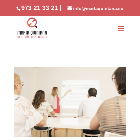
//phone
973 21 33 21 |
info@martaquintana.eu